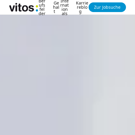
Ber
Inte
Ge
Karrie
ufs
rnat
hal
reblo
Zur Jobsuche
fel
ion
t
g
der
als