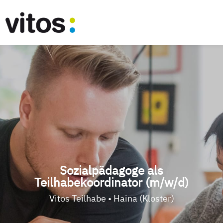
Sozialpädagoge als
Teilhabekoordinator (m/w/d)
Vitos Teilhabe • Haina (Kloster)