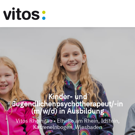
Kinder- und
Jugendlichenpsychotherapeut/-in
(m/w/d) in Ausbildung
Vitos Rheingau • Eltville am Rhein, Idstein,
Katzenelnbogen, Wiesbaden