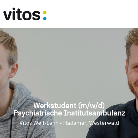
Werkstudent (m/w/d)
Psychiatrische Institutsambulanz
Vitos Weil-Lahn • Hadamar, Westerwald