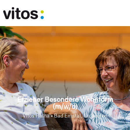
Erzieher Besondere Wohnform
(m/w/d)
Vitos Haina • Bad Emstal, Guxhagen