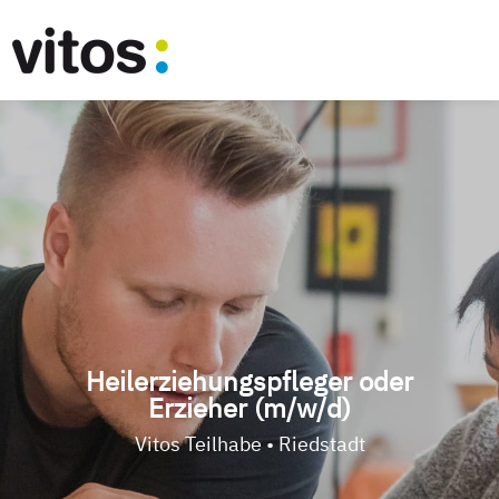
Heilerziehungspfleger oder
Erzieher (m/w/d)
Vitos Teilhabe • Riedstadt