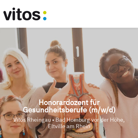
Honorardozent für
Gesundheitsberufe (m/w/d)
Vitos Rheingau • Bad Homburg vor der Höhe,
Eltville am Rhein