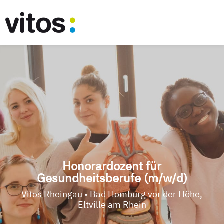
Honorardozent für
Gesundheitsberufe (m/w/d)
Vitos Rheingau • Bad Homburg vor der Höhe,
Eltville am Rhein