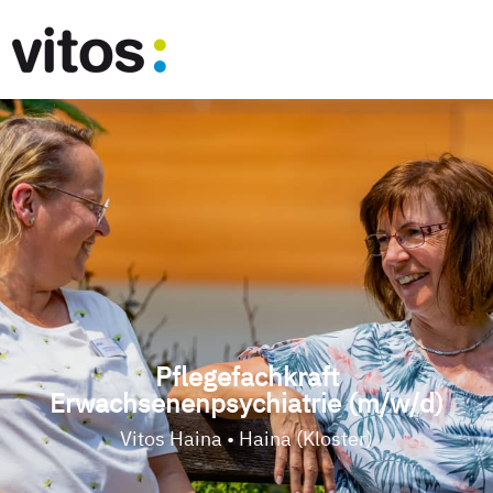
Pflegefachkraft
Erwachsenenpsychiatrie (m/w/d)
Vitos Haina • Haina (Kloster)