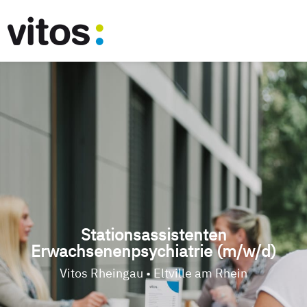
Stationsassistenten
Erwachsenenpsychiatrie (m/w/d)
Vitos Rheingau • Eltville am Rhein