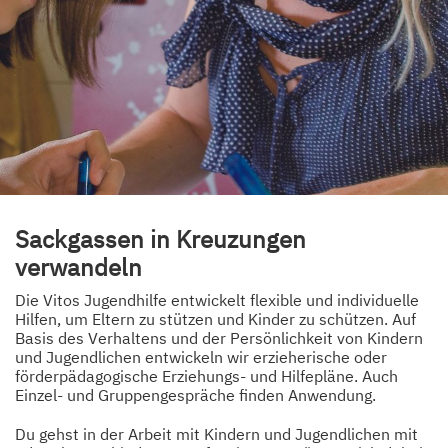
Sackgassen in Kreuzungen
verwandeln
Die Vitos Jugendhilfe entwickelt flexible und individuelle
Hilfen, um Eltern zu stützen und Kinder zu schützen. Auf
Basis des Verhaltens und der Persönlichkeit von Kindern
und Jugendlichen entwickeln wir erzieherische oder
förderpädagogische Erziehungs- und Hilfepläne. Auch
Einzel- und Gruppengespräche finden Anwendung.
Du gehst in der Arbeit mit Kindern und Jugendlichen mit