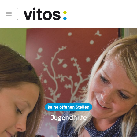
keine offenen Stellen
Jugendhilfe