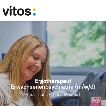
Ergotherapeut
Erwachsenenpsychiatrie (m/w/d)
Vitos Haina • Haina (Kloster)