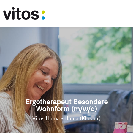
Ergotherapeut Besondere
Wohnform (m/w/d)
Vitos Haina • Haina (Kloster)