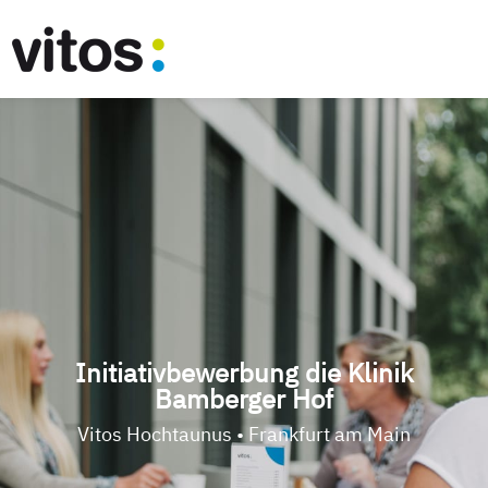
Initiativbewerbung die Klinik
Bamberger Hof
Vitos Hochtaunus • Frankfurt am Main