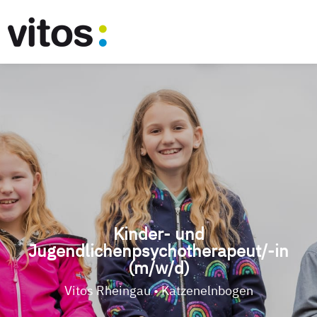
Kinder- und
Jugendlichenpsychotherapeut/-in
(m/w/d)
Vitos Rheingau • Katzenelnbogen