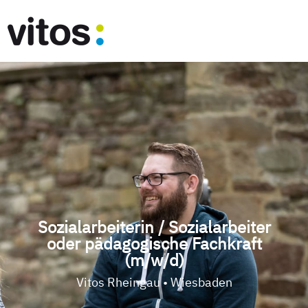
Sozialarbeiterin / Sozialarbeiter
oder pädagogische Fachkraft
(m/w/d)
Vitos Rheingau • Wiesbaden