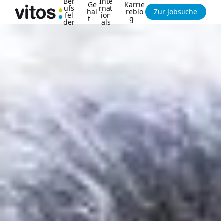
Ber
Inte
Ge
Karrie
ufs
rnat
hal
reblo
Zur Jobsuche
fel
ion
t
g
der
als