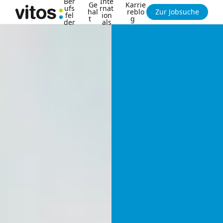
Ber
Inte
Ge
Karrie
ufs
rnat
hal
reblo
Zur Jobsuche
fel
ion
t
g
der
als