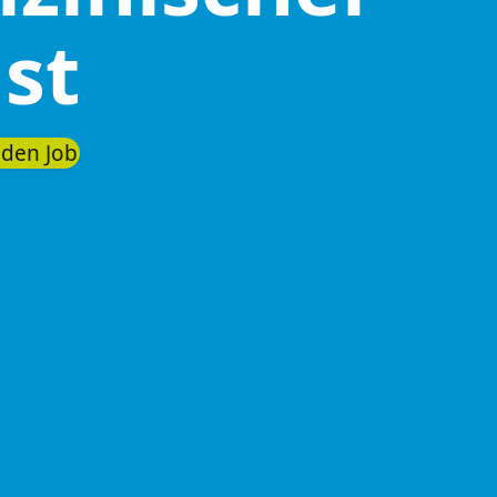
st
nden Job