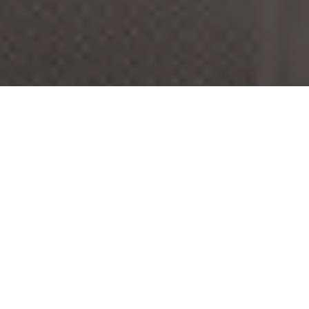
Vitos
Wer
goes