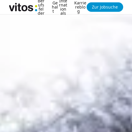
Ber
Inte
Ge
Karrie
ufs
rnat
hal
reblo
Zur Jobsuche
fel
ion
t
g
der
als