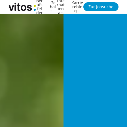
Ber
Inte
Ge
Karrie
ufs
rnat
hal
reblo
Zur Jobsuche
fel
ion
t
g
der
als