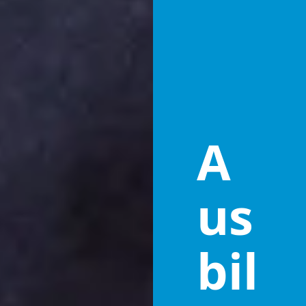
A
us
bil