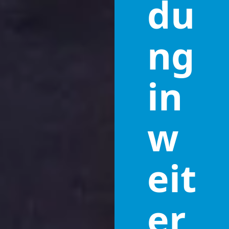
du
ng
in
w
eit
er