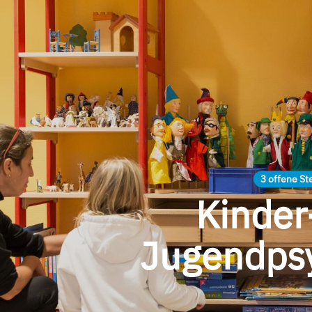
3 offene St
Kinder
Jugendpsy