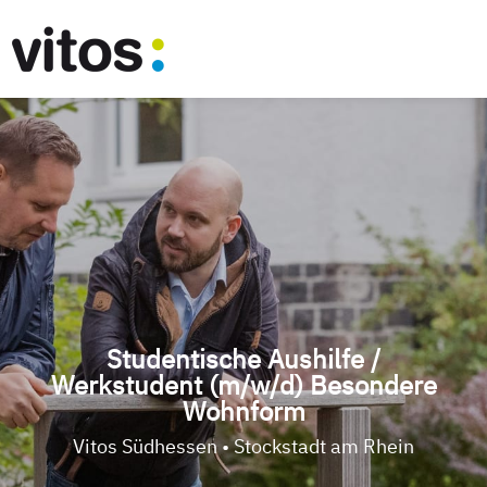
Studentische Aushilfe /
Werkstudent (m/w/d) Besondere
Wohnform
Vitos Südhessen • Stockstadt am Rhein