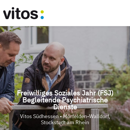
Freiwilliges Soziales Jahr (FSJ)
Begleitende Psychiatrische
Dienste
Vitos Südhessen • Mörfelden-Walldorf,
Stockstadt am Rhein