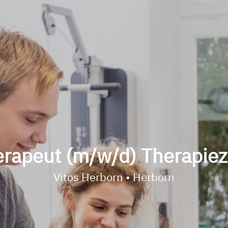
erapeut (m/w/d) Therapie
Vitos Herborn • Herborn