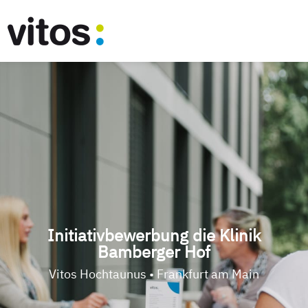
Initiativbewerbung die Klinik
Bamberger Hof
Vitos Hochtaunus • Frankfurt am Main