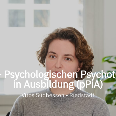
 - Psychologischen Psycho
in Ausbildung (pPiA)
Vitos Südhessen • Riedstadt