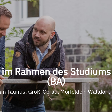
 im Rahmen des Studiums 
(BA)
am Taunus, Groß-Gerau, Mörfelden-Walldorf, 