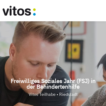
Freiwilliges Soziales Jahr (FSJ) in
der Behindertenhilfe
Vitos Teilhabe • Riedstadt