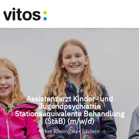
Assistenzarzt Kinder- und
Jugendpsychiatrie
Stationsäquivalente Behandlung
(StäB) (m/w/d)
Vitos Rheingau • Idstein