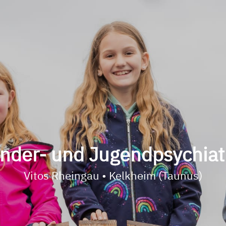
inder- und Jugendpsychiat
Vitos Rheingau • Kelkheim (Taunus)