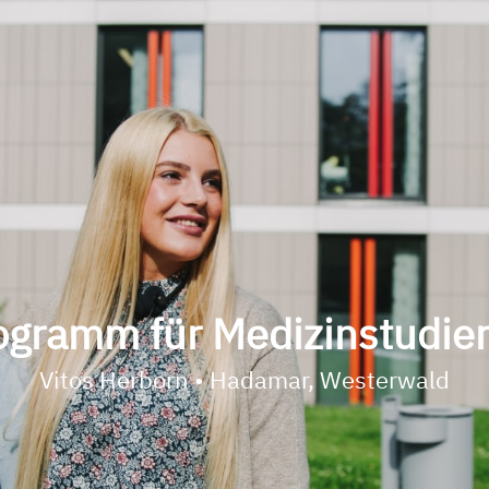
ogramm für Medizinstudie
Vitos Herborn • Hadamar, Westerwald