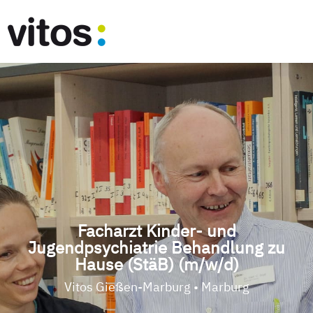
Facharzt Kinder- und
Jugendpsychiatrie Behandlung zu
Hause (StäB) (m/w/d)
Vitos Gießen-Marburg • Marburg