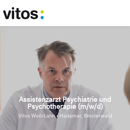
Assistenzarzt Psychiatrie und
Psychotherapie (m/w/d)
Vitos Weil-Lahn • Hadamar, Westerwald