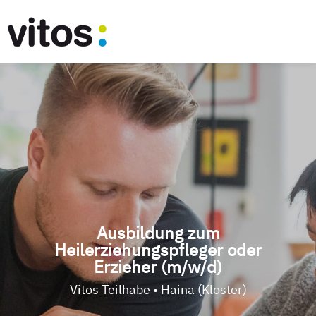
Ausbildung zum
Heilerziehungspfleger oder
Erzieher (m/w/d)
Vitos Teilhabe • Haina (Kloster)