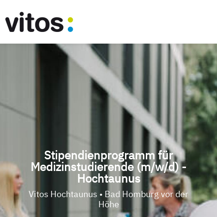
Stipendienprogramm für
Medizinstudierende (m/w/d) -
Hochtaunus
Vitos Hochtaunus • Bad Homburg vor der
Höhe