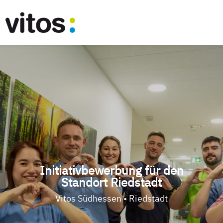
Initiativbewerbung für den
Standort Riedstadt
Vitos Südhessen • Riedstadt