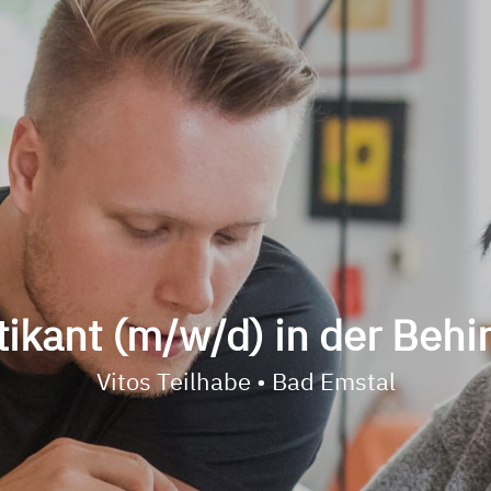
ikant (m/w/d) in der Behi
Vitos Teilhabe • Bad Emstal