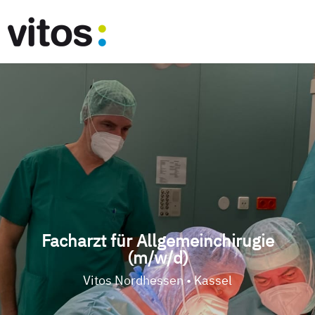
Facharzt für Allgemeinchirugie
(m/w/d)
Vitos Nordhessen • Kassel