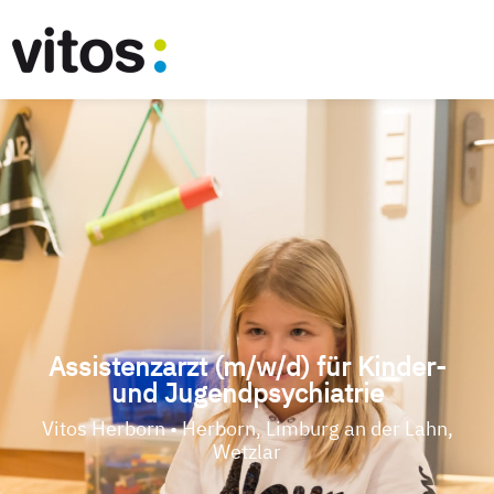
Assistenzarzt (m/w/d) für Kinder-
und Jugendpsychiatrie
Vitos Herborn • Herborn, Limburg an der Lahn,
Wetzlar