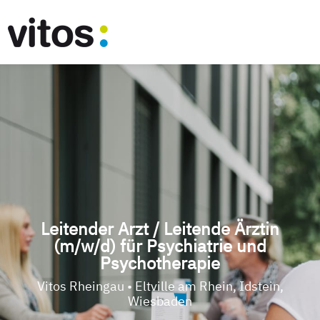
Leitender Arzt / Leitende Ärztin
(m/w/d) für Psychiatrie und
Psychotherapie
Vitos Rheingau • Eltville am Rhein, Idstein,
Wiesbaden