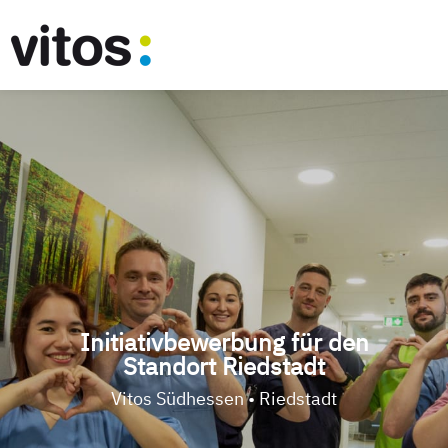
Initiativbewerbung für den
Standort Riedstadt
Vitos Südhessen • Riedstadt